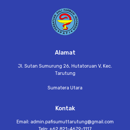
a
il
Alamat
Jl. Sutan Sumurung 26, Hutatoruan V, Kec.
Tarutung
Sumatera Utara
Kontak
Email:
admin.pafisumuttarutung@gmail.com
Telp: +62 821-4679-1117