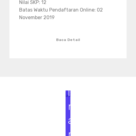
Nilai SKP: 12
Batas Waktu Pendaftaran Online: 02
November 2019
Baca Detail
S
e
m
i
n
a
r