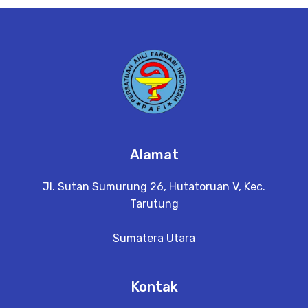
e
t
a
il
Alamat
Jl. Sutan Sumurung 26, Hutatoruan V, Kec.
Tarutung
Sumatera Utara
Kontak