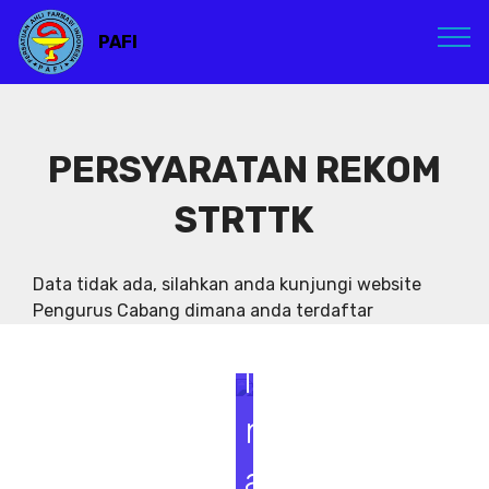
PAFI
PERSYARATAN REKOM
STRTTK
S
e
Data tidak ada, silahkan anda kunjungi website
Pengurus Cabang dimana anda terdaftar
m
i
n
a